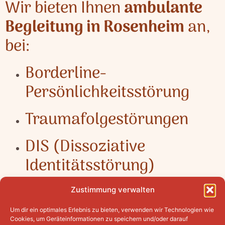
Wir bieten Ihnen
ambulante
Begleitung in Rosenheim
an,
bei:
Borderline-
Persönlichkeitsstörung
Traumafolgestörungen
DIS (Dissoziative
Identitätsstörung)
Zustimmung verwalten
Um dir ein optimales Erlebnis zu bieten, verwenden wir Technologien wie
Hier finden Sie unseren Flyer für Interessenten:
Cookies, um Geräteinformationen zu speichern und/oder darauf